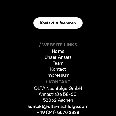
T
r
e
t
e
n
S
i
e
g
e
r
n
e
m
i
t
u
n
s
Kontakt aufnehmen
i
n
K
o
n
t
a
k
t
!
/ WEBSITE LINKS
Home
Unser Ansatz
Team
Kontakt
Impressum
/ KONTAKT
OLTA Nachfolge GmbH
Annastraße 58-60 
52062 Aachen
kontakt@olta-nachfolge.com
+49 (241) 5570 3838