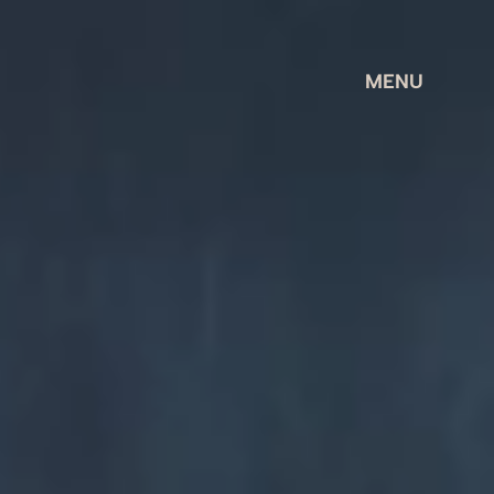
M
E
N
U
M
E
N
U
M
E
N
U
M
E
N
U